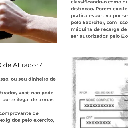
classificando-o como q
distinção. Porém exist
prática esportiva por s
pelo Exército), com iss
máquina de recarga de 
ser autorizados pelo Exé
R de Atirador?
sso, ou seu dinheiro de
atirador, você não pode
r porte ilegal de armas
m comprovante de
exigidos pelo exército,